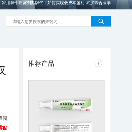
家用鼻部喷雾剂贴牌代工如何实现低成本盈利-武汉耦合医学
>
推荐产品
+
汉
模囤
雾贴