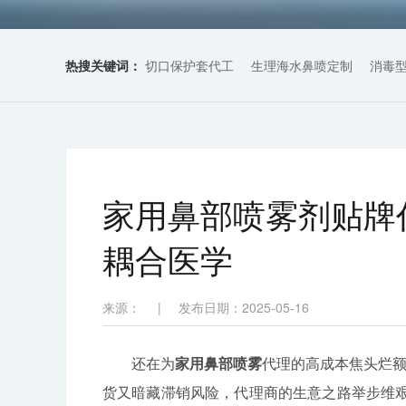
热搜关键词：
切口保护套代工
生理海水鼻喷定制
消毒
家用鼻部喷雾剂贴牌
耦合医学
来源：
|
发布日期：2025-05-16
还在为
家用鼻部喷雾
代理的高成本焦头烂额
货又暗藏滞销风险，代理商的生意之路举步维