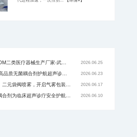
专业二元阀鼻喷OEM/ODM二类医疗器械生产厂家-武汉耦合医学
2026.06.25
严守医用耗材质控底线 高品质无菌耦合剂护航超声诊疗院感安全-武汉耦合医学
2026.06.23
技术赋能喷雾产品升级｜二元袋阀喷雾，开启气雾包装新工艺时代
2026.06.17
告别刺激与感染，无菌耦合剂为临床超声诊疗安全护航-武汉耦合医学
2026.06.10