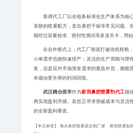
靠谱代工厂以全链条标准化生产体系为核
亲肤的喷雾配方，直击鼻腔干燥等常见问题。
都经过容量校准、密封性测试等多道关卡，用
在合作模式上，代工厂彻底打破传统桎梏，
小单需求也能快速排产；灵活的生产周期与弹
发，还是应对市场突发需求的紧急补货，都能
本撬动更丰厚的利润回报。
武汉耦合医学
作为
家用鼻腔喷雾剂代工
领
商实现盈利升级。若您正寻求突破成本与灵活
的全新盈利赛道。
【本文标签】
海水鼻腔喷雾器定制厂家
鼻部喷雾贴