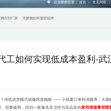
您当前的位置：
首页
常见问答
>
型耦合剂厂家
壳聚糖妇科凝胶贴牌
代工如何实现低成本盈利-武
？传统进货模式就像两道枷锁 —— 小批量订单利润微薄，大规
艰。想要破局，找到一家兼具灵活性与高品质的
家用便捷鼻部喷