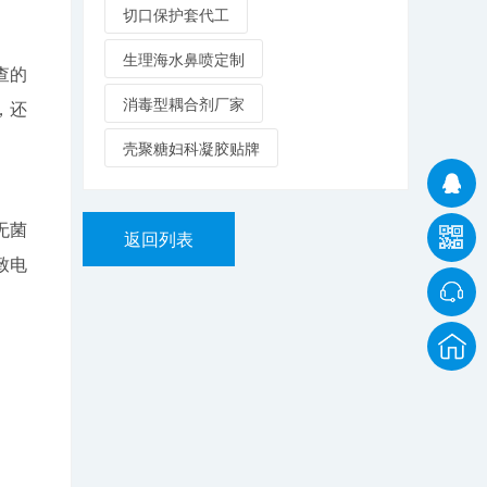
切口保护套代工
生理海水鼻喷定制
查的
消毒型耦合剂厂家
，还
壳聚糖妇科凝胶贴牌
无菌
返回列表
致电