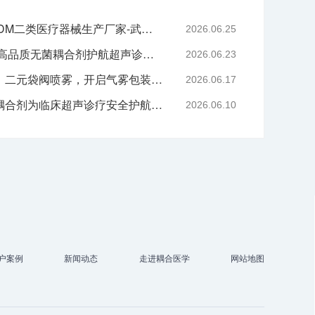
专业二元阀鼻喷OEM/ODM二类医疗器械生产厂家-武汉耦合医学
2026.06.25
严守医用耗材质控底线 高品质无菌耦合剂护航超声诊疗院感安全-武汉耦合医学
2026.06.23
技术赋能喷雾产品升级｜二元袋阀喷雾，开启气雾包装新工艺时代
2026.06.17
告别刺激与感染，无菌耦合剂为临床超声诊疗安全护航-武汉耦合医学
2026.06.10
户案例
新闻动态
走进耦合医学
网站地图