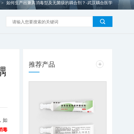
如何生产出兼具消毒型及无菌级的耦合剂？-武汉耦合医学
>
推荐产品
+
耦
，如
消毒