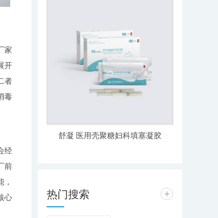
厂家
展开
二者
消毒
舒凝 医用壳聚糖妇科填塞凝胶
会经
厂前
能，
热门搜索
+
核心