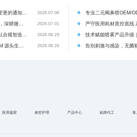
关于消毒型医用超声耦合剂外包装装箱方式变更的通知-武汉耦合医学
2026.07.06
武汉耦合医学：聚焦一次性切口保护套OEM，深耕微创耗材定制代工领域
2026.07.01
液体伤口敷料代工行业升级，武汉耦合医学以合规智造赋能品牌发展
2026.06.29
武汉耦合医学｜专业二类妇科凝胶 OEM/ODM 源头生产厂家
2026.06.26
医用凝胶
鼻腔护理
产品中心
贴牌代工
客