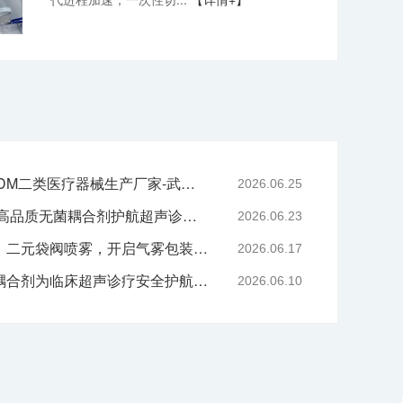
专业二元阀鼻喷OEM/ODM二类医疗器械生产厂家-武汉耦合医学
2026.06.25
严守医用耗材质控底线 高品质无菌耦合剂护航超声诊疗院感安全-武汉耦合医学
2026.06.23
技术赋能喷雾产品升级｜二元袋阀喷雾，开启气雾包装新工艺时代
2026.06.17
告别刺激与感染，无菌耦合剂为临床超声诊疗安全护航-武汉耦合医学
2026.06.10