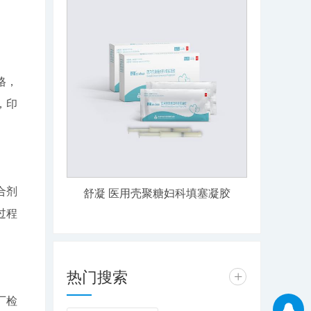
格，
，印
合剂
舒凝 医用壳聚糖妇科填塞凝胶
过程
热门搜索
+
厂检