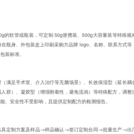
20g的软管或瓶装，可定制 50g便携装、500g大容量装等特殊规
持在瓶身、外包装盒上印刷采购方品牌 logo、名称、联系方式等
械包装标准。
型（满足手术室、介入治疗等无菌场景）、长效保湿型（延长耦
感人群）、凝胶型（增强附着性，避免流淌）等特殊配方，调整
性能、安全性不受影响，且提供定制配方的检测报告。
出具定制方案及样品→样品确认→签订定制合同→批量生产→出