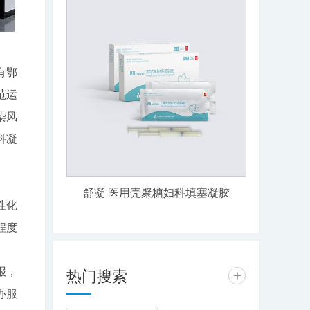
有鄂
范运
染风
科凝
舒凝 医用壳聚糖妇科填塞凝胶
性化
程度
。
报，
热门搜索
+
办服