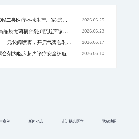
专业二元阀鼻喷OEM/ODM二类医疗器械生产厂家-武汉耦合医学
2026.06.25
严守医用耗材质控底线 高品质无菌耦合剂护航超声诊疗院感安全-武汉耦合医学
2026.06.23
技术赋能喷雾产品升级｜二元袋阀喷雾，开启气雾包装新工艺时代
2026.06.17
告别刺激与感染，无菌耦合剂为临床超声诊疗安全护航-武汉耦合医学
2026.06.10
户案例
新闻动态
走进耦合医学
网站地图