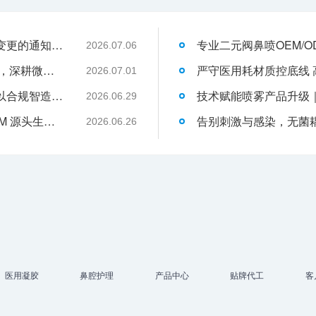
关于消毒型医用超声耦合剂外包装装箱方式变更的通知-武汉耦合医学
2026.07.06
武汉耦合医学：聚焦一次性切口保护套OEM，深耕微创耗材定制代工领域
2026.07.01
液体伤口敷料代工行业升级，武汉耦合医学以合规智造赋能品牌发展
2026.06.29
武汉耦合医学｜专业二类妇科凝胶 OEM/ODM 源头生产厂家
2026.06.26
医用凝胶
鼻腔护理
产品中心
贴牌代工
客