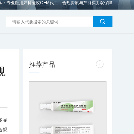
学：专业医用妇科凝胶OEM代工，合规资质与产能实力双保障
推荐产品
+
规
多品
合规