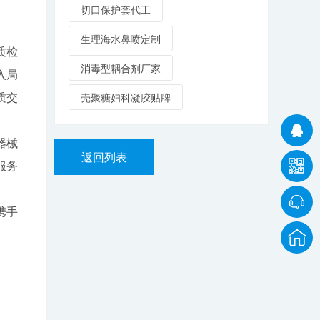
切口保护套代工
生理海水鼻喷定制
质检
消毒型耦合剂厂家
入局
质交
壳聚糖妇科凝胶贴牌
器械
返回列表
服务
携手