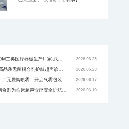
专业二元阀鼻喷OEM/ODM二类医疗器械生产厂家-武汉耦合医学
2026.06.25
严守医用耗材质控底线 高品质无菌耦合剂护航超声诊疗院感安全-武汉耦合医学
2026.06.23
技术赋能喷雾产品升级｜二元袋阀喷雾，开启气雾包装新工艺时代
2026.06.17
告别刺激与感染，无菌耦合剂为临床超声诊疗安全护航-武汉耦合医学
2026.06.10