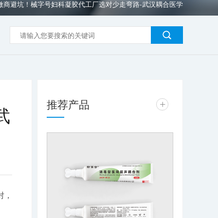
微商避坑！械字号妇科凝胶代工厂选对少走弯路-武汉耦合医学
推荐产品
+
武
对，