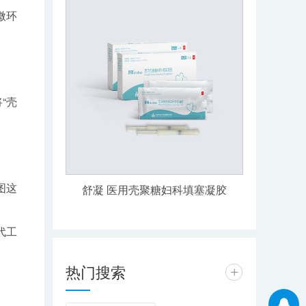
微环
“壳
图这
舒凝 医用壳聚糖妇科填塞凝胶
代工
热门搜索
+