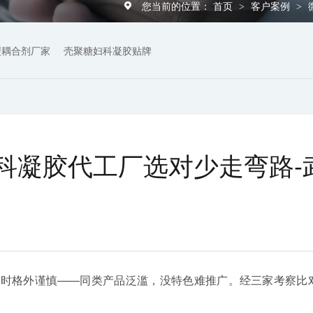
您当前的位置：
首页
客户案例
>
>
型耦合剂厂家
壳聚糖妇科凝胶贴牌
科凝胶代工厂选对少走弯路-
厂
时格外谨慎——同类产品泛滥，没特色难推广。经三家考察比