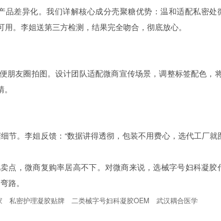
产品差异化。我们详解核心成分壳聚糖优势：温和适配私密处
可用。李姐送第三方检测，结果完全吻合，彻底放心。
方便朋友圈拍图。设计团队适配微商宣传场景，调整标签配色，将
睛。
细节。李姐反馈：“数据讲得透彻，包装不用费心，选代工厂就
化卖点，微商复购率居高不下。对微商来说，选械字号妇科凝胶
走弯路。
家
私密护理凝胶贴牌
二类械字号妇科凝胶OEM
武汉耦合医学