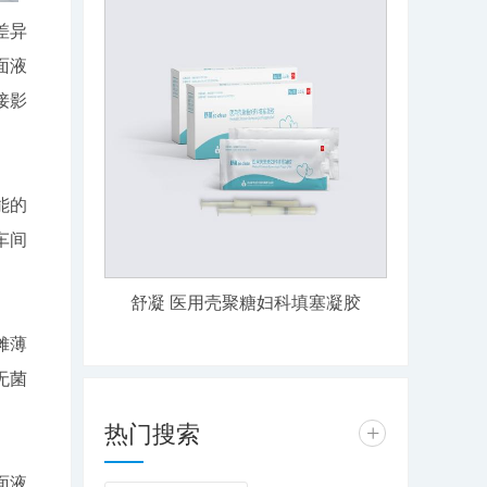
差异
面液
接影
能的
车间
舒凝 医用壳聚糖妇科填塞凝胶
摊薄
无菌
热门搜索
+
面液