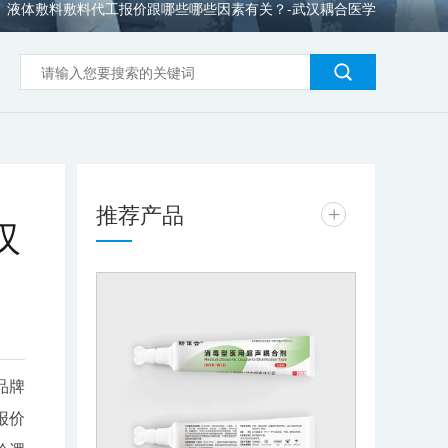
液体敷料敷料代工报价跟哪些哪些因素有关？-武汉耦合医学
>
推荐产品
+
汉
品牌
报价