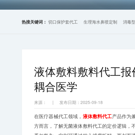
热搜关键词：
切口保护套代工
生理海水鼻喷定制
消毒
液体敷料敷料代工报
耦合医学
来源：
|
发布日期：2025-09-18
在医疗器械代工领域，
液体敷料代工
产品作为
方而言，了解无菌液体敷料代工的定价逻辑，