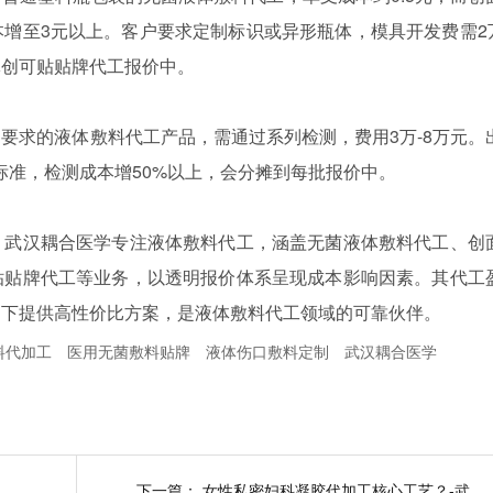
增至3元以上。客户要求定制标识或异形瓶体，模具开发费需2万
体创可贴贴牌代工报价中。
要求的液体敷料代工产品，需通过系列检测，费用3万-8万元。
标准，检测成本增50%以上，会分摊到每批报价中。
。武汉耦合医学专注液体敷料代工，涵盖无菌液体敷料代工、创
贴贴牌代工等业务，以透明报价体系呈现成本影响因素。其代工
提下提供高性价比方案，是液体敷料代工领域的可靠伙伴。
料代加工
医用无菌敷料贴牌
液体伤口敷料定制
武汉耦合医学
喷雾器是药物吗？-武汉耦合医学
下一篇：
女性私密妇科凝胶代加工核心工艺？-武汉耦合医学