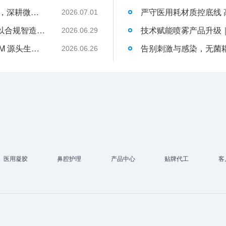
武汉耦合医学：聚焦一次性切口保护套OEM，深耕微创耗材定制代工领域
2026.07.01
液体伤口敷料代工行业升级，武汉耦合医学以合规智造赋能品牌发展
2026.06.29
武汉耦合医学｜专业二类妇科凝胶 OEM/ODM 源头生产厂家
2026.06.26
医用凝胶
鼻腔护理
产品中心
贴牌代工
客