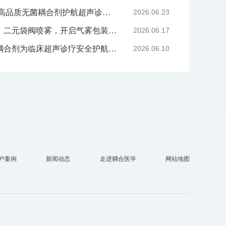
严守医用耗材质控底线 高品质无菌耦合剂护航超声诊疗院感安全-武汉耦合医学
2026.06.23
技术赋能喷雾产品升级｜二元袋阀喷雾，开启气雾包装新工艺时代
2026.06.17
告别刺激与感染，无菌耦合剂为临床超声诊疗安全护航-武汉耦合医学
2026.06.10
户案例
新闻动态
走进耦合医学
网站地图