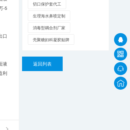
切口保护套代工
-5
生理海水鼻喷定制
消毒型耦合剂厂家
出口
壳聚糖妇科凝胶贴牌
面液
返回列表
盈利