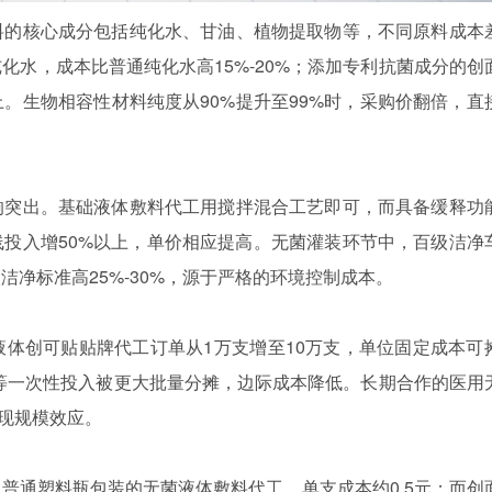
料的核心成分包括纯化水、甘油、植物提取物等，不同原料成本
化水，成本比普通纯化水高15%-20%；添加专利抗菌成分的创
上。生物相容性材料纯度从90%提升至99%时，采购价翻倍，直
响突出。基础液体敷料代工用搅拌混合工艺即可，而具备缓释功
投入增50%以上，单价相应提高。无菌灌装环节中，百级洁净
净标准高25%-30%，源于严格的环境控制成本。
体创可贴贴牌代工订单从1万支增至10万支，单位固定成本可
调试等一次性投入被更大批量分摊，边际成本降低。长期合作的医用
体现规模效应。
普通塑料瓶包装的无菌液体敷料代工，单支成本约0.5元；而创