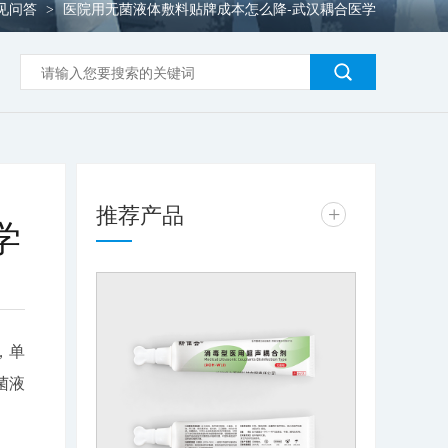
见问答
医院用无菌液体敷料贴牌成本怎么降-武汉耦合医学
>
推荐产品
+
学
，单
菌液