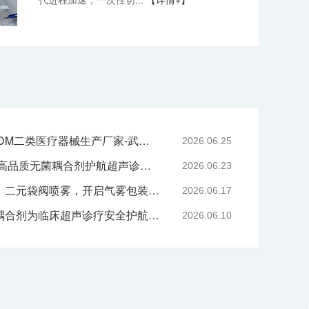
专业二元阀鼻喷OEM/ODM二类医疗器械生产厂家-武汉耦合医学
2026.06.25
严守医用耗材质控底线 高品质无菌耦合剂护航超声诊疗院感安全-武汉耦合医学
2026.06.23
技术赋能喷雾产品升级｜二元袋阀喷雾，开启气雾包装新工艺时代
2026.06.17
告别刺激与感染，无菌耦合剂为临床超声诊疗安全护航-武汉耦合医学
2026.06.10