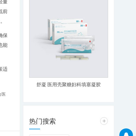
轻量
低前
险。
确保
也能
策适
舒凝 医用壳聚糖妇科填塞凝胶
合医
热门搜索
+