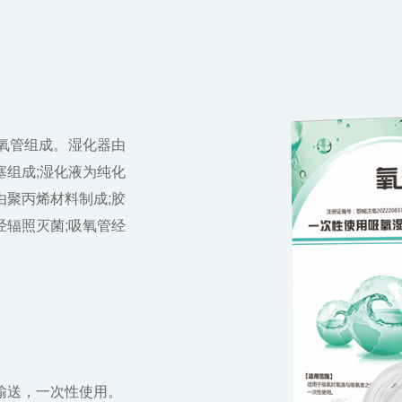
氧管组成。湿化器由
组成;湿化液为纯化
聚丙烯材料制成;胶
辐照灭菌;吸氧管经
输送，一次性使用。