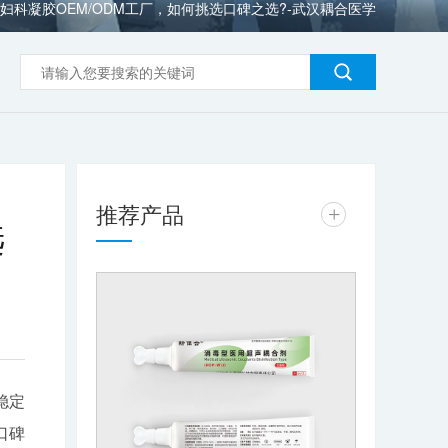
妇科凝胶OEM/ODM工厂，如何挑选口碑之选?-武汉耦合医学
推荐产品
+
选
稳定
口碑