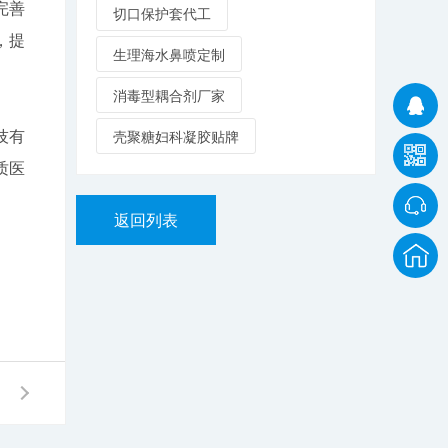
完善
切口保护套代工
，提
生理海水鼻喷定制
消毒型耦合剂厂家
技有
壳聚糖妇科凝胶贴牌
质医
返回列表