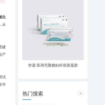
械生
，从
需建
批产
舒凝 医用壳聚糖妇科填塞凝胶
商试
医学
热门搜索
+