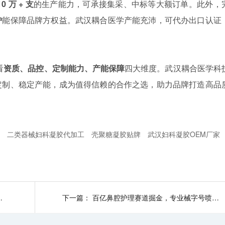
0 万 + 支
的生产能力，可承接集采、中标等大额订单。此外，
护
能保障品牌方权益。武汉耦合医学产能充沛，可代办出口认证
看
资质、品控、定制能力、产能保障
四大维度。武汉耦合医学科
定制、稳定产能，成为值得信赖的合作之选，助力品牌打造高品
厂
二类器械妇科凝胶代加工
壳聚糖凝胶贴牌
武汉妇科凝胶OEM厂家
械生产质量管理规范》
下一篇：
百亿鼻腔护理赛道掘金，专业械字号喷雾代工选武汉耦合医学