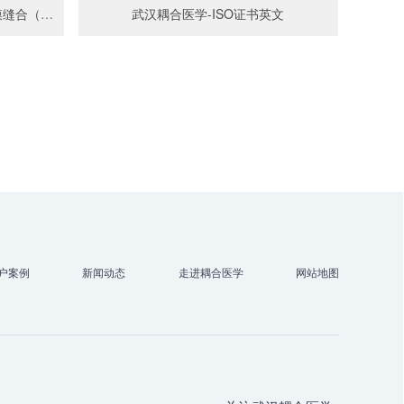
武汉耦合医学-一次性使用微创筋膜缝合（闭合）器CE证
武汉耦合医学-ISO证书英文
户案例
新闻动态
走进耦合医学
网站地图